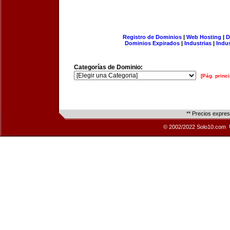
Registro de Dominios
|
Web Hosting
|
D
Dominios Expirados
|
Industrias
|
Indu
Categorías de Dominio:
[Pág. princi
** Precios expre
© 2002/2022 Solo10.com