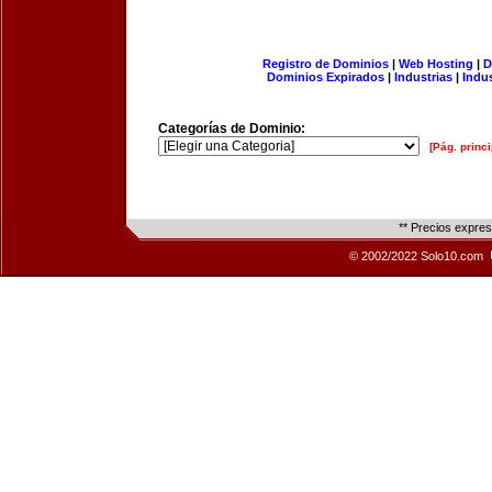
Registro de Dominios
|
Web Hosting
|
D
Dominios Expirados
|
Industrias
|
Indu
Categorías de Dominio:
[Pág. princi
** Precios expre
© 2002/2022 Solo10.com