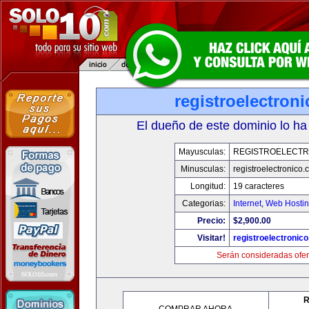
registroelectron
El dueño de este dominio lo ha
Mayusculas:
REGISTROELECTR
Minusculas:
registroelectronico
Longitud:
19 caracteres
Categorias:
Internet
,
Web Hostin
Precio:
$2,900.00
Visitar!
registroelectronic
Serán consideradas ofer
R