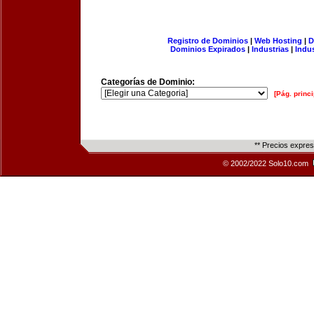
Registro de Dominios
|
Web Hosting
|
D
Dominios Expirados
|
Industrias
|
Indu
Categorías de Dominio:
[Pág. princi
** Precios expre
© 2002/2022 Solo10.com