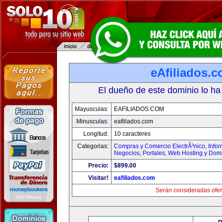
eAfiliados.
El dueño de este dominio lo ha
Mayusculas:
EAFILIADOS.COM
Minusculas:
eafiliados.com
Longitud:
10 caracteres
Categorias:
Compras y Comercio ElectrÃ³nico
,
Info
Negocios
,
Portales
,
Web Hosting y Dom
Precio:
$899.00
Visitar!
eafiliados.com
Serán consideradas ofer