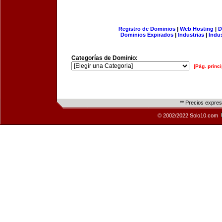
Registro de Dominios
|
Web Hosting
|
D
Dominios Expirados
|
Industrias
|
Indu
Categorías de Dominio:
[Pág. princi
** Precios expre
© 2002/2022 Solo10.com