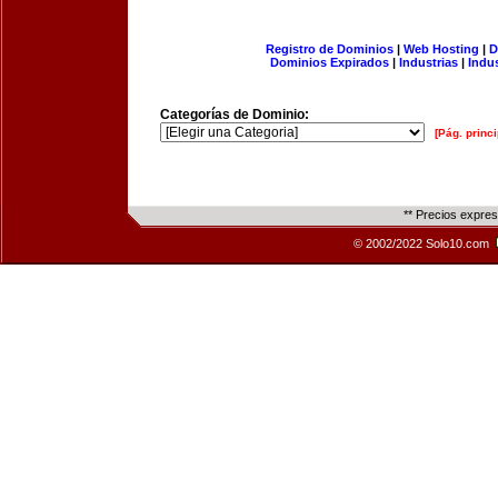
Registro de Dominios
|
Web Hosting
|
D
Dominios Expirados
|
Industrias
|
Indu
Categorías de Dominio:
[Pág. princi
** Precios expre
© 2002/2022 Solo10.com