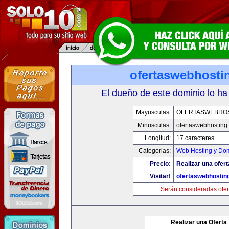
ofertaswebhosti
El dueño de este dominio lo ha
Mayusculas:
OFERTASWEBHO
Minusculas:
ofertaswebhosting
Longitud:
17 caracteres
Categorias:
Web Hosting y Do
Precio:
Realizar una ofert
Visitar!
ofertaswebhostin
Serán consideradas ofer
Realizar una Oferta