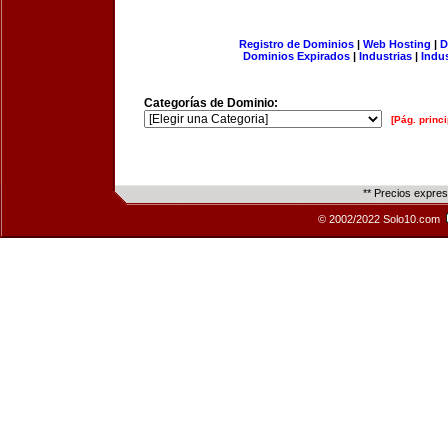
Registro de Dominios
|
Web Hosting
|
D
Dominios Expirados
|
Industrias
|
Indu
Categorías de Dominio:
[Pág. princi
** Precios expre
© 2002/2022 Solo10.com