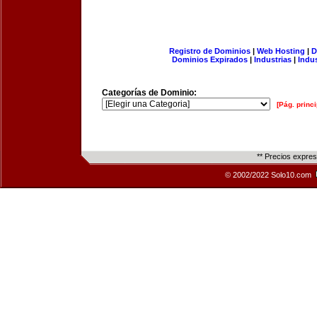
Registro de Dominios
|
Web Hosting
|
D
Dominios Expirados
|
Industrias
|
Indu
Categorías de Dominio:
[Pág. princi
** Precios expre
© 2002/2022 Solo10.com