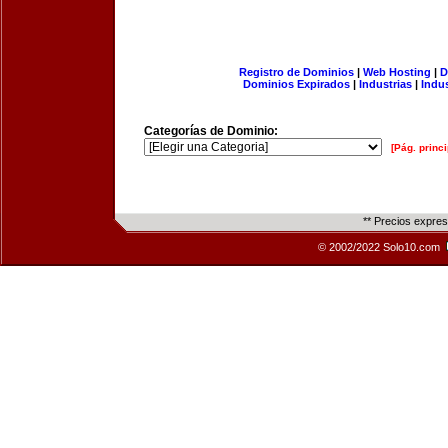
Registro de Dominios
|
Web Hosting
|
D
Dominios Expirados
|
Industrias
|
Indu
Categorías de Dominio:
[Pág. princi
** Precios expre
© 2002/2022 Solo10.com