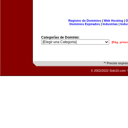
Registro de Dominios
|
Web Hosting
|
D
Dominios Expirados
|
Industrias
|
Indu
Categorías de Dominio:
[Pág. princi
** Precios expre
© 2002/2022 Solo10.com