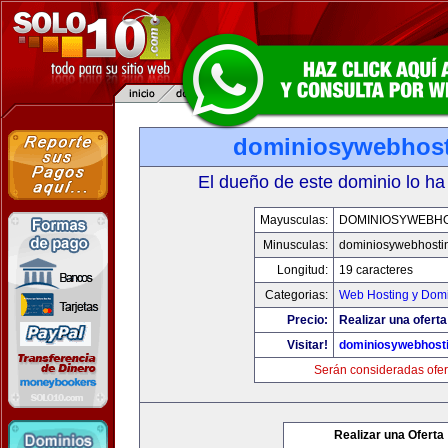
dominiosywebhos
El dueño de este dominio lo ha
Mayusculas:
DOMINIOSYWEBH
Minusculas:
dominiosywebhosti
Longitud:
19 caracteres
Categorias:
Web Hosting y Dom
Precio:
Realizar una oferta
Visitar!
dominiosywebhost
Serán consideradas ofer
Realizar una Oferta