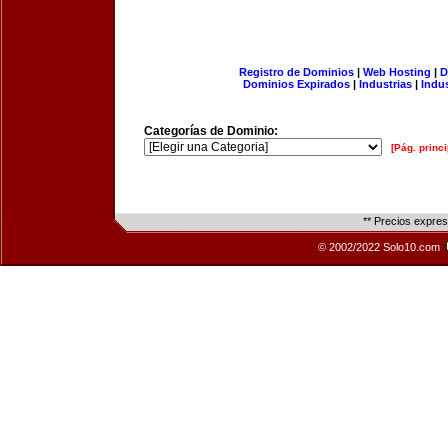
Registro de Dominios
|
Web Hosting
|
D
Dominios Expirados
|
Industrias
|
Indu
Categorías de Dominio:
[Pág. princi
** Precios expre
© 2002/2022 Solo10.com