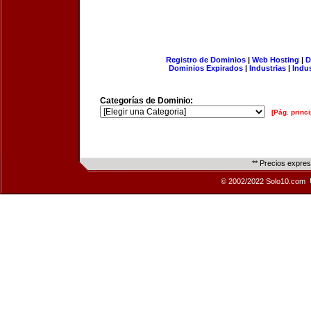
Registro de Dominios
|
Web Hosting
|
D
Dominios Expirados
|
Industrias
|
Indu
Categorías de Dominio:
[Pág. princi
** Precios expre
© 2002/2022 Solo10.com