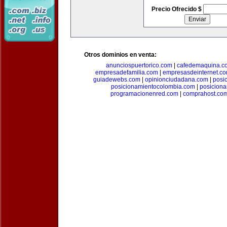
Precio Ofrecido $
Otros dominios en venta:
anunciospuertorico.com
|
cafedemaquina.c
empresadefamilia.com
|
empresasdeinternet.c
guiadewebs.com
|
opinionciudadana.com
|
posi
posicionamientocolombia.com
|
posicion
programacionenred.com
|
comprahost.co