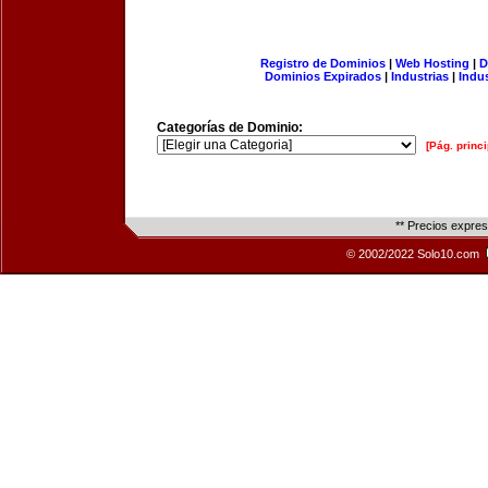
Registro de Dominios
|
Web Hosting
|
D
Dominios Expirados
|
Industrias
|
Indu
Categorías de Dominio:
[Pág. princi
** Precios expre
© 2002/2022 Solo10.com