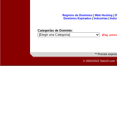
Registro de Dominios
|
Web Hosting
|
D
Dominios Expirados
|
Industrias
|
Indu
Categorías de Dominio:
[Pág. princi
** Precios expre
© 2002/2022 Solo10.com