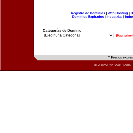
Registro de Dominios
|
Web Hosting
|
D
Dominios Expirados
|
Industrias
|
Indu
Categorías de Dominio:
[Pág. princi
** Precios expre
© 2002/2022 Solo10.com